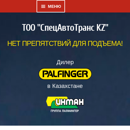
МЕНЮ
Развернутое
КАТАЛОГ
ТОО "СпецАвтоТранс KZ"
вложенное
меню
КРАНЫ-
НЕТ ПРЕПЯТСТВИЙ ДЛЯ ПОДЪЕМА!
МАНИПУЛЯТОРЫ
НАВЕСНОЕ
Дилер
ОБОРУДОВАНИЕ
СПЕЦТЕХНИКА И
в Казахстане
ОТРАСЛЕВЫЕ
РЕШЕНИЯ
ИНСТРУКЦИЯ ПО
ЭКСПЛУАТАЦИИ КМУ