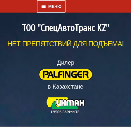
МЕНЮ
Развернутое
КАТАЛОГ
ТОО "СпецАвтоТранс KZ"
вложенное
меню
ГАЛЕРЕЯ
НЕТ ПРЕПЯТСТВИЙ ДЛЯ ПОДЪЕМА!
Развернутое
О НАС
вложенное
Дилер
меню
ДИЛЕРСКИЙ ВЕСТНИК
в Казахстане