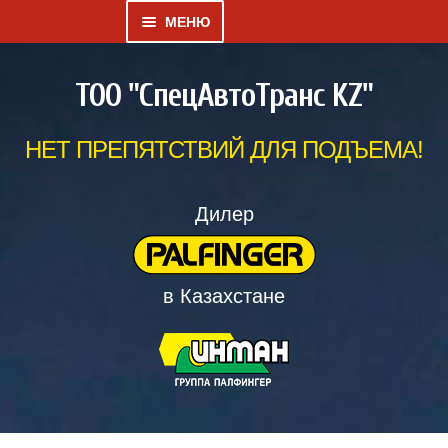
МЕНЮ
Развернутое
КАТАЛОГ
ТОО "СпецАвтоТранс KZ"
вложенное
меню
ГАЛЕРЕЯ
НЕТ ПРЕПЯТСТВИЙ ДЛЯ ПОДЪЕМА!
Развернутое
О НАС
вложенное
Дилер
меню
ДИЛЕРСКИЙ ВЕСТНИК
в Казахстане