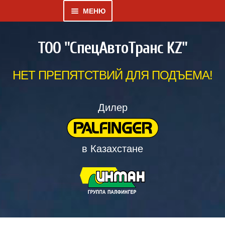
МЕНЮ
Развернутое
КАТАЛОГ
ТОО "СпецАвтоТранс KZ"
вложенное
меню
ГАЛЕРЕЯ
НЕТ ПРЕПЯТСТВИЙ ДЛЯ ПОДЪЕМА!
Развернутое
О НАС
вложенное
Дилер
меню
ДИЛЕРСКИЙ ВЕСТНИК
в Казахстане