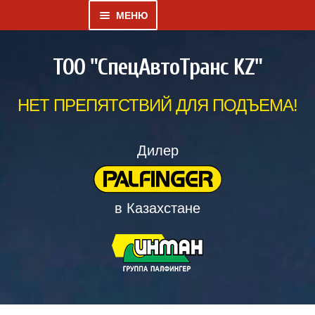
МЕНЮ
Развернутое
КАТАЛОГ
ТОО "СпецАвтоТранс KZ"
вложенное
меню
ГАЛЕРЕЯ
НЕТ ПРЕПЯТСТВИЙ ДЛЯ ПОДЪЕМА!
Развернутое
О НАС
вложенное
Дилер
меню
ДИЛЕРСКИЙ ВЕСТНИК
в Казахстане