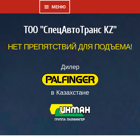
МЕНЮ
Развернутое
КАТАЛОГ
ТОО "СпецАвтоТранс KZ"
вложенное
меню
ГАЛЕРЕЯ
НЕТ ПРЕПЯТСТВИЙ ДЛЯ ПОДЪЕМА!
Развернутое
О НАС
вложенное
Дилер
меню
ДИЛЕРСКИЙ ВЕСТНИК
в Казахстане