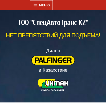
МЕНЮ
Развернутое
КАТАЛОГ
ТОО "СпецАвтоТранс KZ"
вложенное
меню
ГАЛЕРЕЯ
НЕТ ПРЕПЯТСТВИЙ ДЛЯ ПОДЪЕМА!
Развернутое
О НАС
вложенное
Дилер
меню
ДИЛЕРСКИЙ ВЕСТНИК
в Казахстане